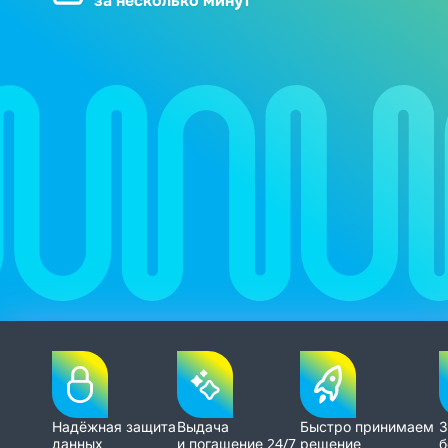
за несколько минут
Надёжная защита
Выдача
Быстро принимаем
З
данных
и погашение 24/7
решение
б