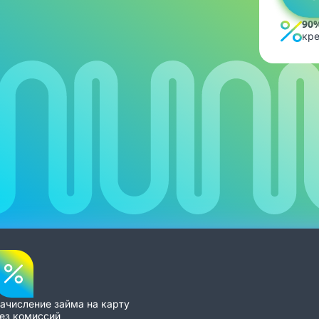
90
кре
ачисление займа на карту
ез комиссий