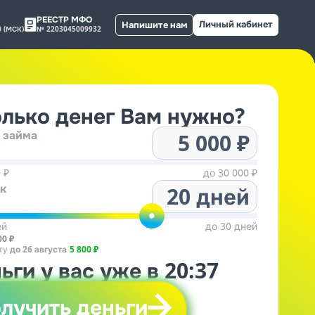
РЕЕСТР МФО
Личный кабинет
Напишите нам
№ 2203045009932
 (МСК)
лько денег Вам нужно?
 займа
 ₽
до 30 000 ₽
к
ей
до 30 дней
00 ₽
ту
до 26 августа
5 800 ₽
ьги у вас уже в 20:37
лучить деньги