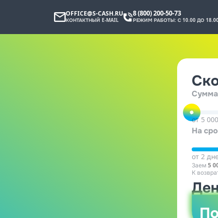
8 (800) 200-50-73
OFFICE@S-CASH.RU
КОНТАКТНЫЙ E-MAIL
РЕЖИМ РАБОТЫ: С 10.00 ДО 18.00
Ско
Сумма
от 5 000
На сро
от 2 дн
Заем
5 0
К возвра
Ден
По